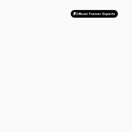
Official Framer Experts