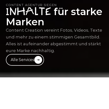
CONTENT AGENTUR SIEGEN
 für starke 
Inhalte
Marken
Content Creation vereint Fotos, Videos, Texte 
und mehr zu einem stimmigen Gesamtbild. 
Alles ist aufeinander abgestimmt und stärkt 
eure Marke nachhaltig.
Alle Services
C
o
n
t
e
n
t
S
e
r
v
i
c
e
s