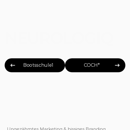
Visuelles Social-Media-System für industrielle 
KI-Kompetenz
NEUROLOGIQ
Bootsschule1
COCH*
Ungezähmtes Marketing & bissiges Branding.